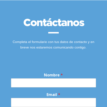
Contáctanos
Completa el formulario con tus datos de contacto y en
breve nos estaremos comunicando contigo.
*
Nombre
*
M
e
n
s
Email
*
a
j
e