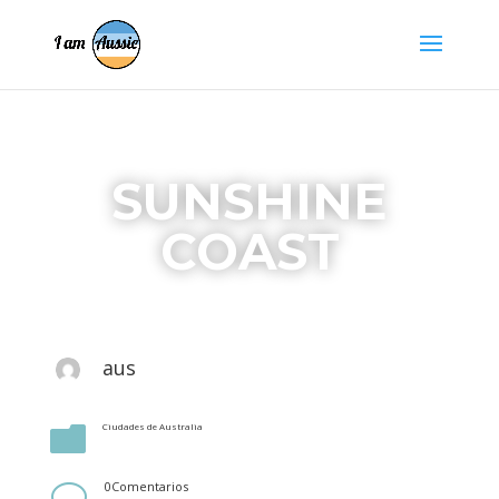
SUNSHINE
COAST
aus
Ciudades de Australia

0Comentarios
v