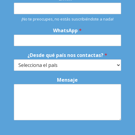
o
n
t
¡No te preocupes, no estás suscribiéndote a nada!
a
c
WhatsApp
*
t
a
s
?
¿Desde qué país nos contactas?
*
q
u
é
*
Mensaje